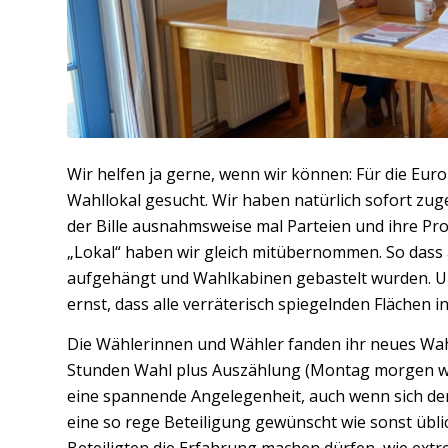
Wir helfen ja gerne, wenn wir können: Für die Eur
Wahllokal gesucht. Wir haben natürlich sofort zug
der Bille ausnahmsweise mal Parteien und ihre P
„Lokal“ haben wir gleich mitübernommen. So dass 
aufgehängt und Wahlkabinen gebastelt wurden. U
ernst, dass alle verräterisch spiegelnden Flächen
Die Wählerinnen und Wähler fanden ihr neues Wahl
Stunden Wahl plus Auszählung (Montag morgen w
eine spannende Angelegenheit, auch wenn sich der
eine so rege Beteiligung gewünscht wie sonst übl
Beteiligten die Erfahrung machen dürfen, wie ext