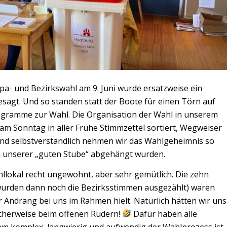
opa- und Bezirkswahl am 9. Juni wurde ersatzweise ein
esagt. Und so standen statt der Boote für einen Törn auf
rogramme zur Wahl. Die Organisation der Wahl in unserem
am Sonntag in aller Frühe Stimmzettel sortiert, Wegweiser
nd selbstverständlich nehmen wir das Wahlgeheimnis so
 in unserer „guten Stube“ abgehängt wurden.
lokal recht ungewohnt, aber sehr gemütlich. Die zehn
urden dann noch die Bezirksstimmen ausgezählt) waren
 Andrang bei uns im Rahmen hielt. Natürlich hätten wir uns
icherweise beim offenen Rudern!
Dafür haben alle
rem komplex, langwierig und aufwendig der Wahlprozess ist.